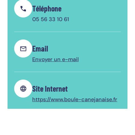
Téléphone
05 56 33 10 61
Email
Envoyer un e-mail
Site Internet
https://www.boule-canejanaise.fr