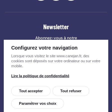
Newsletter
Abonnez-vous à notre
newsletter
et ne ratez aucune
Configurez votre navigation
information municipale !
Lorsque vous visitez le site www.canejan.fr, des
cookies sont déposés sur votre ordinateur ou sur votre
S'INSCRIRE
mobile.
Lire la politique de confidentialité
Tout accepter
Tout refuser
Charte d'utilisation
Mentions légales
Plan du site
Paramétrer vos choix
Accessibilité : partiellement conforme
Marchés publics