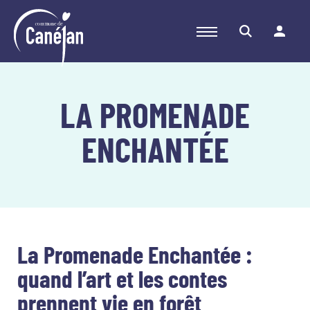
OUVRIR LE
MENU
DE NAVIGATION
Aller au contenu
Aller à la navigation principale
Aller au pied de page
LA PROMENADE
ENCHANTÉE
La Promenade Enchantée :
quand l’art et les contes
prennent vie en forêt