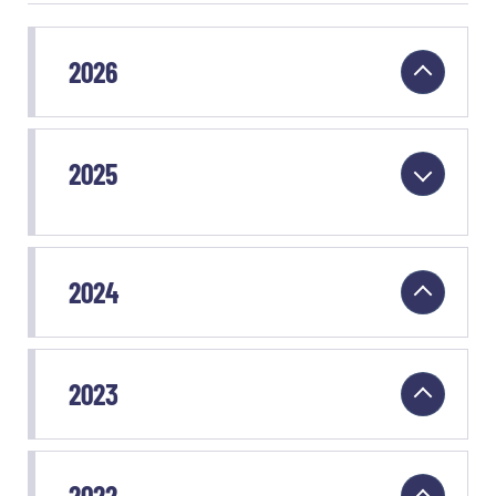
2026
2025
CR du 18 janvier 2025
(PDF - 420
Ko)
2024
CR du 15 février 2025
(PDF - 416 Ko)
CR du 15 mars 2025
(PDF - 415 Ko)
2023
CR du 12 avril 2025
(PDF - 250 Ko)
2022
CR du 24 mai 2025
(PDF - 418 Ko)