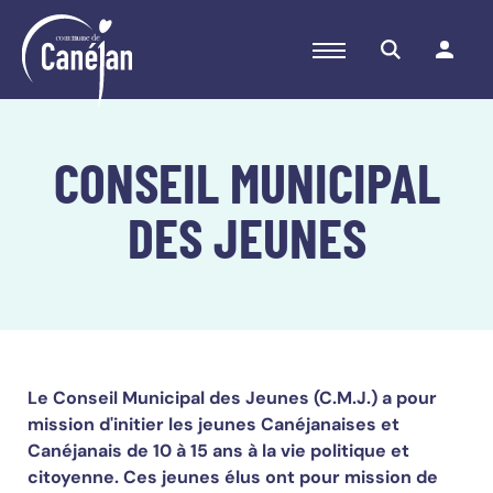
OUVRIR LE
MENU
DE NAVIGATION
Aller au contenu
Aller à la navigation principale
Aller au pied de page
CONSEIL MUNICIPAL
DES JEUNES
Le Conseil Municipal des Jeunes (C.M.J.) a pour
mission d'initier les jeunes Canéjanaises et
Canéjanais de 10 à 15 ans à la vie politique et
citoyenne. Ces jeunes élus ont pour mission de